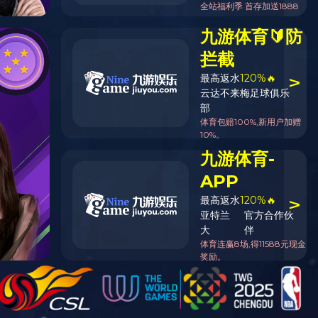
）应急电源事故驱动。近年来随着电力电子和计算机技术
动冶炼设备，主电机制动器的选型也不受任何影响。应
，系统集成度高，即提高了产品使用维护的方便性，又