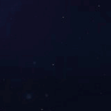
应急实例
的事故倾动、机械搅拌装置的事故提升、氧枪和副枪的事故提升、各类喷粉
0万吨多金属矿精炼炉功(SCE-132/380-V)、鲁方回收厂(SCE-250/380
联系方式
地址：
浙江省青田县油竹街道江
实力和生产能力。 四十多年丰富的生