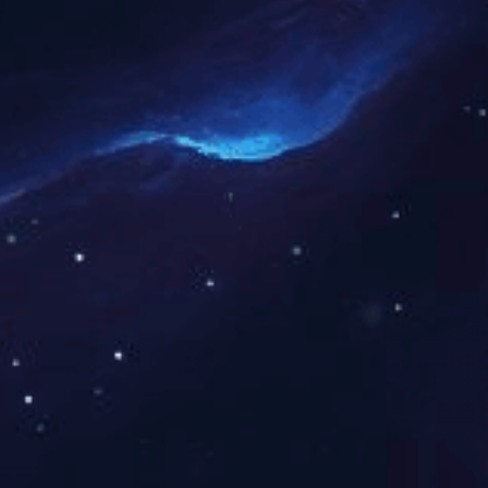
电池组向变频器供电，供电时间由蓄电池组的容量和
时设备提供不同接口，便于对转炉位置的控制及工作状
3、S系列软启动应急电源
该电源专为冶金行业转炉备用直流电机启动负荷而设
从零线性上升到设定值，电机在启动过程中保持恒流
程中的参数，如限流值、启动时间和启动模式等。相
4、R系列降压启动应急电源
该电源专为冶金行业转炉备用直流电机启动负荷而设
是电枢回路串接电阻启动，启动电阻为一个2～5节电
情况设定各级电阻切除时间，使串联电阻启动电机电