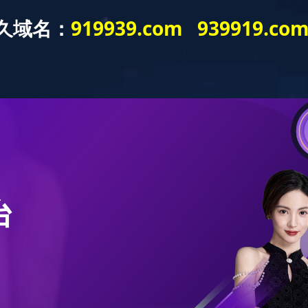
首页
关于我们
新闻中心
开云线上
引言
殊应急供电场合，随着社会发展，越是信息化、现代化，就越依赖于安全
的负荷，一旦中断供电，将会造成重大的经济损失。因此，如何合理、有