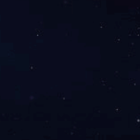
枪顶枪升降的事故提升、应急照明等场合。如赤峰云铜
-E)、昆明钢铁厂((SCE-37/380-V)、大冶有色金属等等
滨路6号