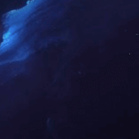
，遵循安全性、可靠性、适用性及合理性设计原则，结
完整的冶炼设备应急电源开云线上平台。
装置或直接给重要电机供电；当市电失电后，互投装置
别对转炉事故驱动，在不需要增加任何设施下驱动冶炼
；当市电失电后，互投装置立即投切至蓄电池组，由蓄